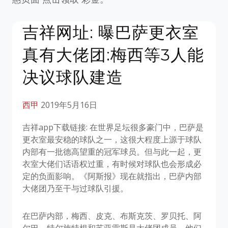
吉祥网址: 曝巴萨更衣室
真有大佬团:梅西等3人能
决议球队建造
西甲
2019年5月16日
吉祥app下载链接: 在世界足坛很多豪门中，巴萨是
更衣室最安稳的球队之一，这很大程度上源于球队
内部有一批德高望重的冠军球员。但与此一起，更
衣室大佬们话语权过重，有时候对球队也会形成必
定的负面影响。《阿斯报》现在就指出，巴萨内部
大佬团乃至干与过球队引援。
在巴萨内部，梅西、皮克、布斯克茨、罗贝托、阿