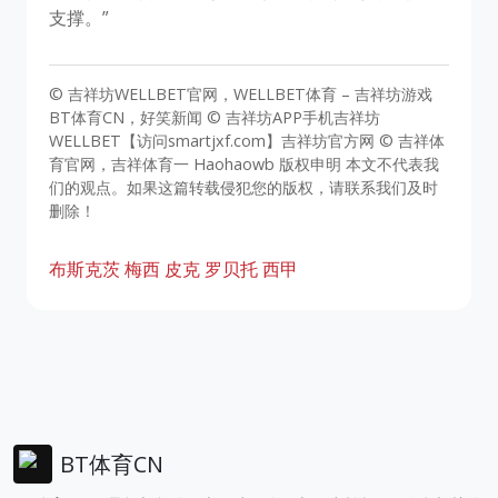
支撑。”
© 吉祥坊WELLBET官网，WELLBET体育 – 吉祥坊游戏
BT体育CN，好笑新闻 © 吉祥坊APP手机吉祥坊
WELLBET【访问smartjxf.com】吉祥坊官方网 © 吉祥体
育官网，吉祥体育一 Haohaowb 版权申明 本文不代表我
们的观点。如果这篇转载侵犯您的版权，请联系我们及时
删除！
布斯克茨
梅西
皮克
罗贝托
西甲
BT体育CN