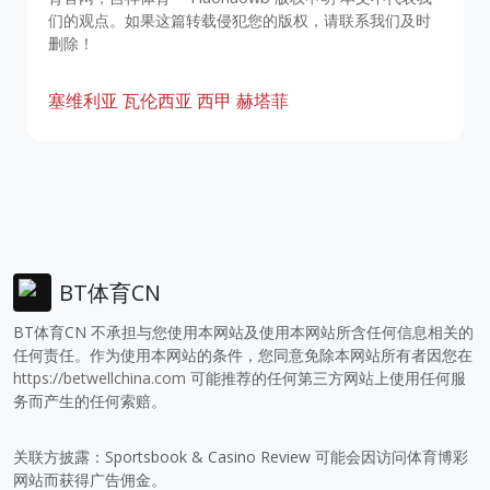
们的观点。如果这篇转载侵犯您的版权，请联系我们及时
删除！
塞维利亚
瓦伦西亚
西甲
赫塔菲
BT体育CN
BT体育CN 不承担与您使用本网站及使用本网站所含任何信息相关的
任何责任。作为使用本网站的条件，您同意免除本网站所有者因您在
https://betwellchina.com
可能推荐的任何第三方网站上使用任何服
务而产生的任何索赔。
关联方披露：Sportsbook & Casino Review 可能会因访问体育博彩
网站而获得广告佣金。