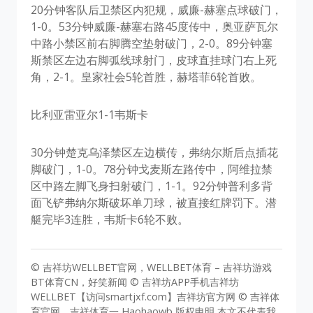
20分钟客队后卫禁区内犯规，威廉-赫塞点球破门，
1-0。53分钟威廉-赫塞右路45度传中，奥亚萨瓦尔
中路小禁区前右脚腾空垫射破门，2-0。89分钟塞
斯禁区左边右脚弧线球射门，皮球直挂球门右上死
角，2-1。皇家社会5轮首胜，赫塔菲6轮首败。
比利亚雷亚尔1-1韦斯卡
30分钟楚克乌泽禁区左边横传，弗纳尔斯后点插花
脚破门，1-0。78分钟戈麦斯左路传中，阿维拉禁
区中路左脚飞身扫射破门，1-1。92分钟普利多背
面飞铲弗纳尔斯破坏单刀球，被直接红牌罚下。潜
艇完毕3连胜，韦斯卡6轮不败。
© 吉祥坊WELLBET官网，WELLBET体育 – 吉祥坊游戏
BT体育CN，好笑新闻 © 吉祥坊APP手机吉祥坊
WELLBET【访问smartjxf.com】吉祥坊官方网 © 吉祥体
育官网，吉祥体育一 Haohaowb 版权申明 本文不代表我