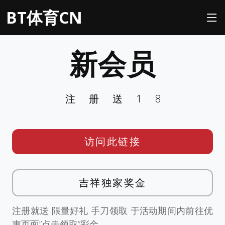
BT体育CN
新会员
注册送18
访问此链接
吉祥独家奖金
注册就送 限量好礼 手刀领取 于活动期间内前往优
惠页面”点击领取”彩金。