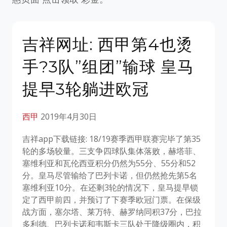
吉祥网址: 西甲第4也烫
手?3队”组团”输球 皇马
提早3轮躺进欧冠
西甲
2019年4月30日
吉祥app下载链接: 18/19赛季西甲联赛完毕了第35
轮的多场较量。三支争四球队集体落败，赫塔菲、
塞维利亚和瓦伦西亚积分仍然为55分、55分和52
分。皇马尽管输给了巴列卡诺，但仍然抢先第5名
塞维利亚10分。在还剩3轮的情况下，皇马提早锁
定了西甲前四，并预订了下赛季欧冠门票。在保级
战方面，塞尔塔、莱万特、赫罗纳同积37分，巴拉
多利德、巴列卡诺和韦斯卡三队处于降级圈内，积