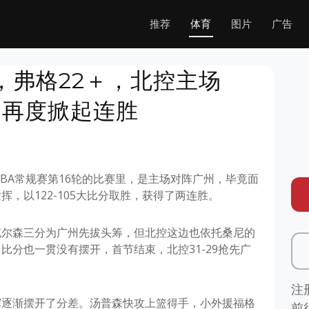
推荐
体育
图片
广告
＋，弗格22＋，北控主场
州，再度掀起连胜
的CBA常规赛第16轮的比赛里，是主场对阵广州，毕竟面
，以122-105大比分取胜，获得了两连胜。
克尔森三分为广州先拔头筹，但北控这边也依托桑尼的
比分也一贯没有摆开，首节结束，北控31-29抢先广
注
挥逐渐摆开了分差。汤普森快攻上篮得手，小外援福格
前