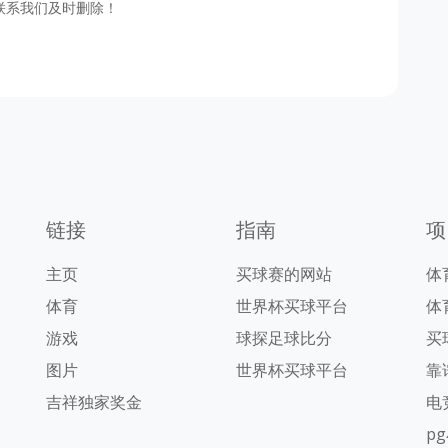
联系我们及时删除！
链接
指南
项
主页
买球赛的网站
体
体育
世界杯买球平台
体
游戏
球探足球比分
买
图片
世界杯买球平台
靠
吉祥独家奖金
电
p