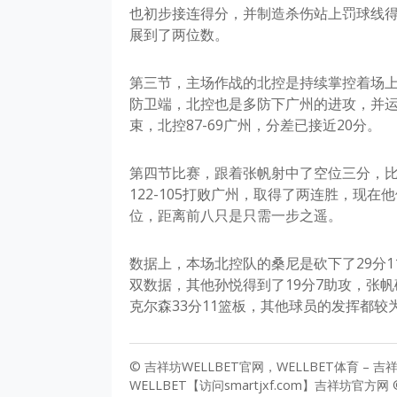
也初步接连得分，并制造杀伤站上罚球线得
展到了两位数。
第三节，主场作战的北控是持续掌控着场
防卫端，北控也是多防下广州的进攻，并
束，北控87-69广州，分差已接近20分。
第四节比赛，跟着张帆射中了空位三分，
122-105打败广州，取得了两连胜，现
位，距离前八只是只需一步之遥。
数据上，本场北控队的桑尼是砍下了29分11
双数据，其他孙悦得到了19分7助攻，张帆
克尔森33分11篮板，其他球员的发挥都较
© 吉祥坊WELLBET官网，WELLBET体育 –
WELLBET【访问smartjxf.com】吉祥坊官方