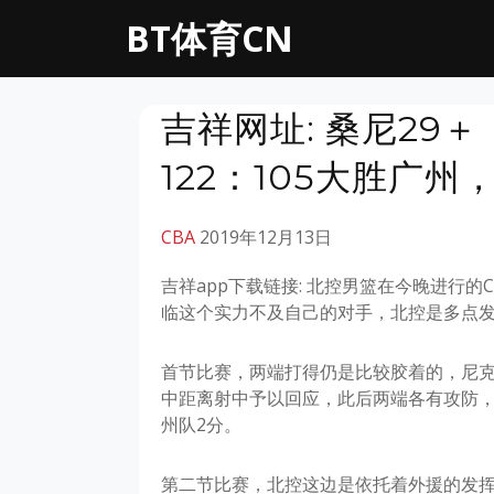
BT体育CN
吉祥网址: 桑尼29
122：105大胜广
CBA
2019年12月13日
吉祥app下载链接: 北控男篮在今晚进行
临这个实力不及自己的对手，北控是多点发挥
首节比赛，两端打得仍是比较胶着的，尼
中距离射中予以回应，此后两端各有攻防，
州队2分。
第二节比赛，北控这边是依托着外援的发