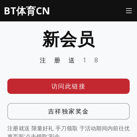
BT体育CN
新会员
注册送18
访问此链接
吉祥独家奖金
注册就送 限量好礼 手刀领取 于活动期间内前往优
惠页面”点击领取”彩金。