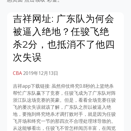
吉祥网址: 广东队为何会
被逼入绝地？任骏飞绝
杀2分，也抵消不了他四
次失误
CBA
2019年12月13日
吉祥app下载链接: 虽然仰仗终究0.8秒的上篮绝杀
帮忙广东队赢下了竞赛，任骏飞成为了广东队对阵
浙江队这场竞赛的英豪。但是，看看全场竞赛任骏
飞的屡次失误就该了解，广东队之所以被逼入绝
地，要拖到终究绝杀才调打败对手，就是因为任骏
飞开场和终究一节的那四次不合理处理球导致的。
从这能够看出，任骏飞不管怎样阅历丰富，在阅览