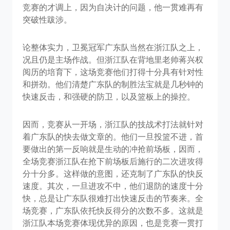
竞赛的才调上，因为自决计的问题，他一贯难再有
突破性跋涉。
论整体实力，卫冕冠军广东队当然在浙江队之上，
况且仍是主场作战。但浙江队在背地里老帅蒋兴权
阅历的培育下，这场竞赛他们打得十分具有针对性
和拼劲。他们清楚广东队的制胜法宝就是几秒钟的
快速反击，和强硬的防卫，以及篮板上的操控。
因而，竞赛从一开场，浙江队的技战术打法就针对
着广东队的快去做文章的。他们一旦投篮不进，首
要做出的第一反响就是生动的冲抢前场板，因而，
全场竞赛浙江队在抢下前场板后施行的二次进攻得
分十分多。这样做的意图，还克制了广东队的快反
速度。其次，一旦进攻不中，他们退防的速度十分
快，总是让广东队很难打出快速反击的节奏来。全
场竞赛，广东队依托快反得分的次数不多。这就是
浙江队本场竞赛体现优异的原因，也是竞赛一贯打