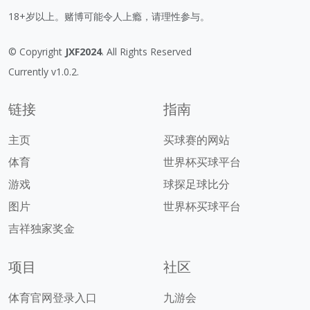
18+岁以上。赌博可能令人上瘾，请理性参与。
© Copyright
JXF2024
. All Rights Reserved
Currently v1.0.2.
链接
指南
主页
买球赛的网站
体育
世界杯买球平台
游戏
球探足球比分
图片
世界杯买球平台
吉祥独家奖金
项目
社区
体育官网登录入口
九游会