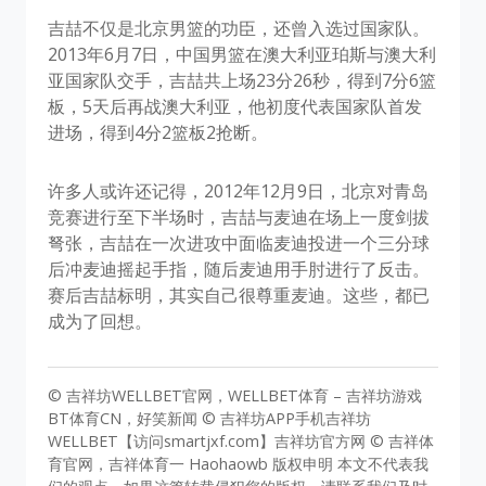
吉喆不仅是北京男篮的功臣，还曾入选过国家队。
2013年6月7日，中国男篮在澳大利亚珀斯与澳大利
亚国家队交手，吉喆共上场23分26秒，得到7分6篮
板，5天后再战澳大利亚，他初度代表国家队首发
进场，得到4分2篮板2抢断。
许多人或许还记得，2012年12月9日，北京对青岛
竞赛进行至下半场时，吉喆与麦迪在场上一度剑拔
弩张，吉喆在一次进攻中面临麦迪投进一个三分球
后冲麦迪摇起手指，随后麦迪用手肘进行了反击。
赛后吉喆标明，其实自己很尊重麦迪。这些，都已
成为了回想。
© 吉祥坊WELLBET官网，WELLBET体育 – 吉祥坊游戏
BT体育CN，好笑新闻 © 吉祥坊APP手机吉祥坊
WELLBET【访问smartjxf.com】吉祥坊官方网 © 吉祥体
育官网，吉祥体育一 Haohaowb 版权申明 本文不代表我