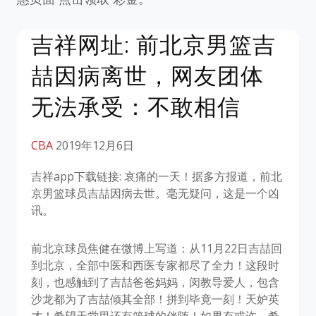
吉祥网址: 前北京男篮吉
喆因病离世，网友团体
无法承受：不敢相信
CBA
2019年12月6日
吉祥app下载链接: 哀痛的一天！据多方报道，前北
京男篮球员吉喆因病去世。毫无疑问，这是一个凶
讯。
前北京球员焦健在微博上写道：从11月22日吉喆回
到北京，全部中医和西医专家都尽了全力！这段时
刻，也感触到了吉喆爸爸妈妈，闵教导爱人，包含
沙龙都为了吉喆倾其全部！拼到毕竟一刻！天妒英