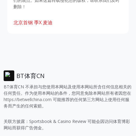
们的观点。如果这篇转载侵犯您的版权，请联系我们及时
删除！
北京首钢
季X
麦迪
BT体育CN
BT体育CN 不承担与您使用本网站及使用本网站所含任何信息相关的
任何责任。作为使用本网站的条件，您同意免除本网站所有者因您在
https://betwellchina.com
可能推荐的任何第三方网站上使用任何服
务而产生的任何索赔。
关联方披露：Sportsbook & Casino Review 可能会因访问体育博彩
网站而获得广告佣金。