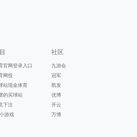
目
社区
育官网登录入口
九游会
育网投
冠军
球站现金体育
凯发
谱的买球站
优博
竞下注
开云
g小游戏
万博