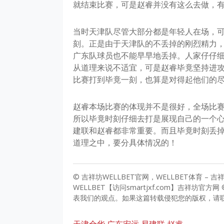
就结束比赛，可是赵睿并没有这么去做，
当时天津队尽管大部分都是年轻人在场，
刻。正是由于天津队的不丢掉的刚烈精力
广东队球员也不能早早地丢掉。人家仔仔
从道理来说不适宜，可是赵睿毕竟坚持进
比赛打到毕竟一刻，也算是对得起他们的
赵睿本场比赛的体现并不是很好，全场比赛
所以毕竟时刻仔细去打是展现自己的一个
建联和赵睿都非常重要。而且毕竟时刻丢
道理之中，要分具体情况的！
© 吉祥坊WELLBET官网，WELLBET体育 –
WELLBET【访问smartjxf.com】吉祥坊官方
表我们的观点。如果这篇转载侵犯您的版权，请