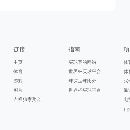
链接
指南
项
主页
买球赛的网站
体
体育
世界杯买球平台
体
游戏
球探足球比分
买
图片
世界杯买球平台
靠
吉祥独家奖金
电
p