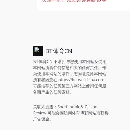
天津全华
广东宏远
易建联
赵睿
BT体育CN
BT体育CN 不承担与您使用本网站及使用
本网站所含任何信息相关的任何责任。作
为使用本网站的条件，您同意免除本网站
所有者因您在
https://betwellchina.com
可能推荐的任何第三方网站上使用任何服
务而产生的任何索赔。
关联方披露：Sportsbook & Casino
Review 可能会因访问体育博彩网站而获得
广告佣金。