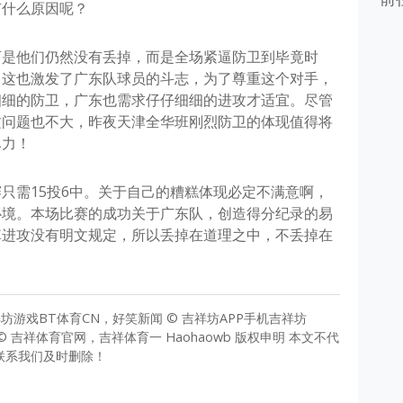
有什么原因呢？
可是他们仍然没有丢掉，而是全场紧逼防卫到毕竟时
，这也激发了广东队球员的斗志，为了尊重这个对手，
细细的防卫，广东也需求仔仔细细的进攻才适宜。尽管
攻问题也不大，昨夜天津全华班刚烈防卫的体现值得将
尽力！
只需15投6中。关于自己的糟糕体现必定不满意啊，
心境。本场比赛的成功关于广东队，创造得分纪录的易
掉进攻没有明文规定，所以丢掉在道理之中，不丢掉在
 吉祥坊游戏BT体育CN，好笑新闻 © 吉祥坊APP手机吉祥坊
网 © 吉祥体育官网，吉祥体育一 Haohaowb 版权申明 本文不代
联系我们及时删除！