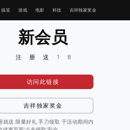
搞笑
游戏
电影
科技
吉祥独家奖金
新会员
注册送18
访问此链接
吉祥独家奖金
册就送 限量好礼 手刀领取 于活动期间内
往优惠页面”点击领取”彩金。