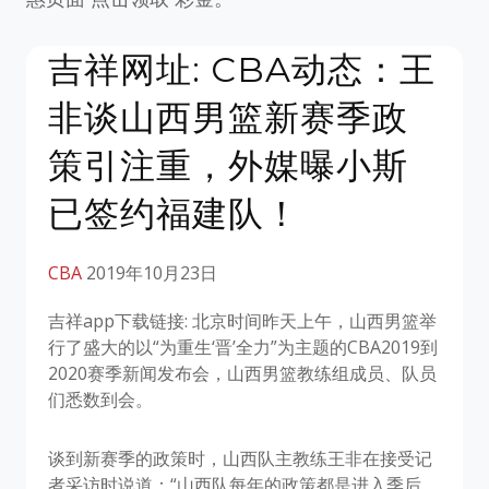
吉祥网址: CBA动态：王
非谈山西男篮新赛季政
策引注重，外媒曝小斯
已签约福建队！
CBA
2019年10月23日
吉祥app下载链接: 北京时间昨天上午，山西男篮举
行了盛大的以“为重生‘晋’全力”为主题的CBA2019到
2020赛季新闻发布会，山西男篮教练组成员、队员
们悉数到会。
谈到新赛季的政策时，山西队主教练王非在接受记
者采访时说道：“山西队每年的政策都是进入季后