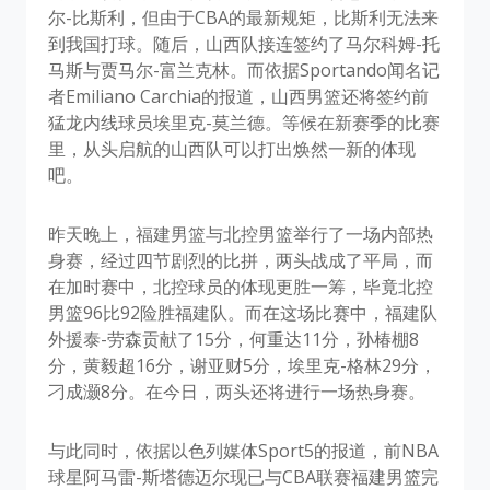
尔-比斯利，但由于CBA的最新规矩，比斯利无法来
到我国打球。随后，山西队接连签约了马尔科姆-托
马斯与贾马尔-富兰克林。而依据Sportando闻名记
者Emiliano Carchia的报道，山西男篮还将签约前
猛龙内线球员埃里克-莫兰德。等候在新赛季的比赛
里，从头启航的山西队可以打出焕然一新的体现
吧。
昨天晚上，福建男篮与北控男篮举行了一场内部热
身赛，经过四节剧烈的比拼，两头战成了平局，而
在加时赛中，北控球员的体现更胜一筹，毕竟北控
男篮96比92险胜福建队。而在这场比赛中，福建队
外援泰-劳森贡献了15分，何重达11分，孙椿棚8
分，黄毅超16分，谢亚财5分，埃里克-格林29分，
刁成灏8分。在今日，两头还将进行一场热身赛。
与此同时，依据以色列媒体Sport5的报道，前NBA
球星阿马雷-斯塔德迈尔现已与CBA联赛福建男篮完