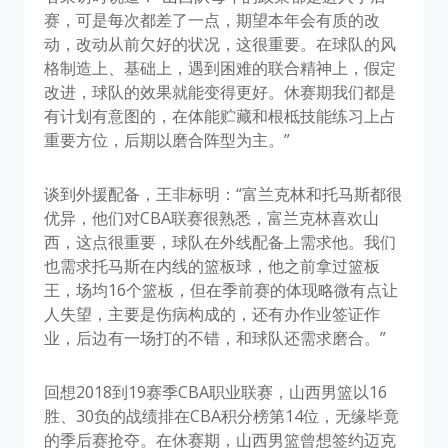
赛，可是每次都差了一点，期望本年会有质的改
动，改动从前欠好的状况，这很重要。在球队的风
格制造上、基础上，遇到困难的联合精神上，假定
改进，球队的效果就能变得更好。休赛期我们都是
有计划有意图的，在体能贮藏和根柢技能练习上占
重要方位，后期以磨合阵型为主。”
谈到外援配备，王非标明：“富兰克林和托马斯都很
优异，他们对CBA联赛很熟悉，富兰克林喜欢山
西，这点很重要，球队在外线配备上需求他。我们
也需求托马斯在内线的篮板球，他之前拿过篮板
王，场均16个篮板，但在季前赛的体现略微有点让
人失望，主要是伤病构成的，还有办作业签证作
业，后边有一场打的不错，和球队还需求磨合。”
回想2018到19赛季CBA职业联赛，山西男篮以16
胜、30负的战绩排在CBA积分榜第14位，无缘毕竟
的季后赛抢夺。在休赛期，山西男篮曾想签约迈克