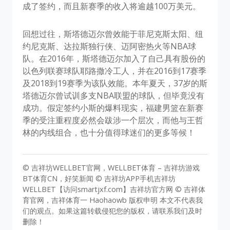
成了签约，而且新赛季的收入将逾越100万美元。
回想过往，斯塔德迈尔曾效能于菲尼克斯太阳、纽
约尼克斯、达拉斯独行侠、迈阿密热火等NBA球
队。在2016年，斯塔德迈尔加入了自己具有股份的
以色列联赛球队耶路撒冷工人，并在2016到17赛季
及2018到19赛季为该队效能。本年夏天，37岁的斯
塔德迈尔曾试训多支NBA联盟的球队，但毕竟没有
成功。假定签约小斯的爆料现实，福建男篮在新赛
季的受注重程度必然会跋涉一个层次，而他与王哲
林的内线组合，也十分值得球迷们的更多等候！
© 吉祥坊WELLBET官网，WELLBET体育 – 吉祥坊游戏
BT体育CN，好笑新闻 © 吉祥坊APP手机吉祥坊
WELLBET【访问smartjxf.com】吉祥坊官方网 © 吉祥体
育官网，吉祥体育一 Haohaowb 版权申明 本文不代表我
们的观点。如果这篇转载侵犯您的版权，请联系我们及时
删除！