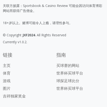
关联方披露：Sportsbook & Casino Review 可能会因访问体育博彩
网站而获得广告佣金。
18+岁以上。赌博可能令人上瘾，请理性参与。
© Copyright
JXF2024
. All Rights Reserved
Currently v1.0.2.
链接
指南
主页
买球赛的网站
体育
世界杯买球平台
游戏
球探足球比分
图片
世界杯买球平台
吉祥独家奖金