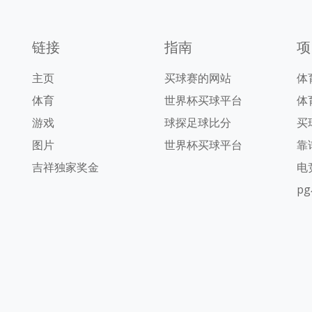
链接
指南
项
主页
买球赛的网站
体
体育
世界杯买球平台
体
游戏
球探足球比分
买
图片
世界杯买球平台
靠
吉祥独家奖金
电
p