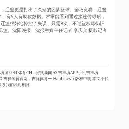
出，辽篮更是打出了久别的团队篮球。全场竞赛，辽篮
员中，有9人有助攻数据。常常能看到通过接连传球后，
辽篮很好地操控了失误，只需9次，不过篮板球仍旧
男篮。沈阳晚报、沈报融媒主任记者 李庆实 摄影记者
 吉祥坊游戏BT体育CN，好笑新闻 © 吉祥坊APP手机吉祥坊
网 © 吉祥体育官网，吉祥体育一 Haohaowb 版权申明 本文不代
联系我们及时删除！