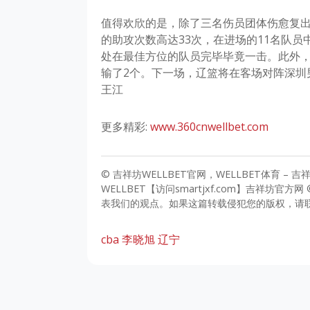
值得欢欣的是，除了三名伤员团体伤愈复
的助攻次数高达33次，在进场的11名队
处在最佳方位的队员完毕毕竟一击。此外，
输了2个。下一场，辽篮将在客场对阵深圳
王江
更多精彩:
www.360cnwellbet.com
© 吉祥坊WELLBET官网，WELLBET体育 –
WELLBET【访问smartjxf.com】吉祥坊官方
表我们的观点。如果这篇转载侵犯您的版权，请
cba
李晓旭
辽宁