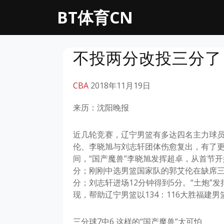
BT体育CN
不投两分改投三分了
CBA
2018年11月19日
来历：沈阳晚报
近几轮竞赛，辽宁男篮有多达四名主力球
伦、李晓旭与刘志轩团体伤愈复出，有了
间，“国产魔兽”李晓旭发挥超卓，从首节开
分；刚刚中选男篮国家队的郭艾伦在缺席三
分；刘志轩进场12分钟得到5分。“土炮”
现，帮助辽宁男篮以134：116大胜福建
三分球7中6 这样的“国产魔兽”太可怕