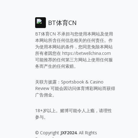
BT体育CN
BT体育CN 不承担与您使用本网站及使用
本网站所含任何信息相关的任何责任。作
为使用本网站的条件，您同意免除本网站
所有者因您在
https://betwellchina.com
可能推荐的任何第三方网站上使用任何服
务而产生的任何索赔。
关联方披露：Sportsbook & Casino
Review 可能会因访问体育博彩网站而获得
广告佣金。
18+岁以上。赌博可能令人上瘾，请理性
参与。
© Copyright
JXF2024
. All Rights