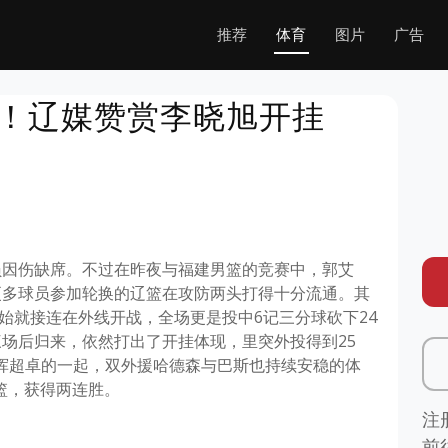
推荐
体育
图片
广告
！辽媒赞赏李晓旭开挂
员因伤缺席。不过在昨夜与福建男篮的竞赛中，郭艾
更多球员参加轮换的辽篮在攻防两头打得十分流通。其
始就接连在外线开战，全场更是投中6记三分球砍下24
场后归来，依然打出了开挂体现，里突外投得到25
发挥超卓的一起，双外援哈德森与巴斯也持续安稳的体
男篮，获得两连胜。
注
前