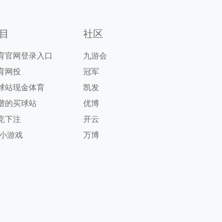
目
社区
育官网登录入口
九游会
育网投
冠军
球站现金体育
凯发
谱的买球站
优博
竞下注
开云
g小游戏
万博