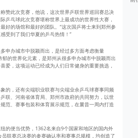
最称赞此次竞赛，他说，这次世界乒联世界巡回赛总决
国际乒乓球此次竞赛堪称世界上最成功的世界性大赛，
最好的场馆和最好的团队。“这次国乒将士来到郑州参
感受到了我们华夏的乒乓热情！”
很多申办城市中脱颖而出，是经过多方面考虑衡量
浓郁的世界化元素，是郑州从很多申办城市中脱颖而出
分喜爱，这项运动已经成为人们日常健身的重要挑选，
形象的，还有尖端职业联赛与尖端业余乒乓球赛事同频
界乒联、河南省体育局、郑州市政府的共同努力，以世
务规范、赛事包装和体育展示规范，在曩昔一周内打造
纽的便当优势，1362名来自9个国家和地区的国内外
协会员联赛总决赛的参赛确认率和赛事总规模，均创造了