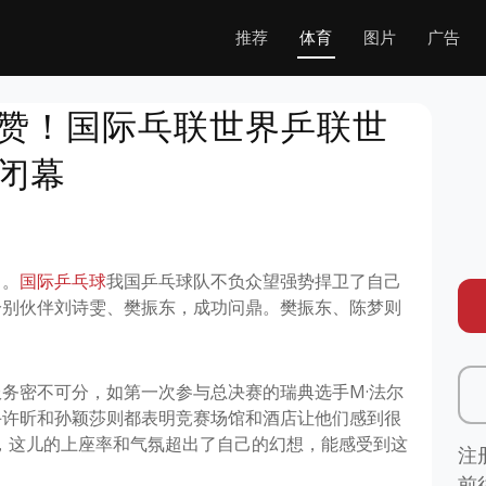
推荐
体育
图片
广告
赞！国际乓联世界乒联世
闭幕
中。
国际乒乓球
我国乒乓球队不负众望强势捍卫了自己
分别伙伴刘诗雯、樊振东，成功问鼎。樊振东、陈梦则
务密不可分，如第一次参与总决赛的瑞典选手M·法尔
手许昕和孙颖莎则都表明竞赛场馆和酒店让他们感到很
，这儿的上座率和气氛超出了自己的幻想，能感受到这
注
前