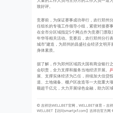
大量的工作人员与主办方的工作人员一道
致好评。
竞赛前，为保证赛事成功举行，农行郑州
任组长的专项工作领导小组，紧密对接赛
在全市分区域指定5个网点作为竞赛门票取
年华等相关活动。竞赛后，农行郑州分行表
城市”建造，为郑州的昌盛社会经济文明开
身体素质。
据了解，作为郑州区域四大国有商业银行
会职责，全力支撑和服务当地经济开展。
展、支撑实体经济为己任，持续加大信贷
道、土地储备、棚户区改造等一大批重大
额超千亿元，大力开展绿色金融，助力区
© 吉祥坊WELLBET官网，WELLBET体育 –
WELLBET【访问smartjxf.com】吉祥坊官方