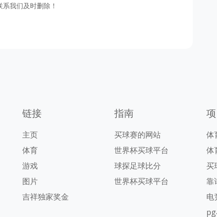
联系我们及时删除！
链接
指南
项
主页
买球赛的网站
体
体育
世界杯买球平台
体
游戏
球探足球比分
买
图片
世界杯买球平台
靠
吉祥独家奖金
电
p