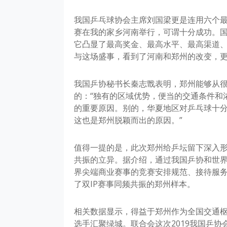
我国乒乓球协会主席刘国梁更是连用六个
赛在我的家乡河南举行，可谓十分成功。
它凸显了最高奖金、最高水平、最高渠道、
与这场盛事，看到了河南和郑州的改变，更
我国乒协秘书长秦志戬表明，郑州能够从
的：“独有的区域优势，便当的交通条件和
的重要原因。别的，华夏地区对乒乓球十
这也是郑州脱颖而出的原因。”
值得一提的是，此次郑州给乒坛留下深入
共振的立异。据介绍，通过我国乒协和世
界尖端商业赛事的竞赛安排规范、接待服
了双IP赛事同频共振的郑州样本。
相关数据显示，得益于郑州作为全国交通枢
选手汇聚绿城。联合会这次2019我国乒