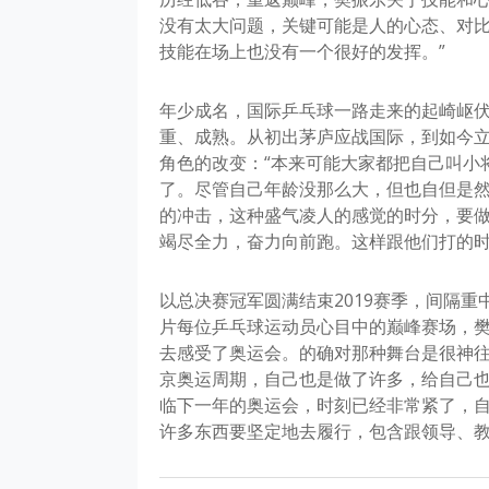
没有太大问题，关键可能是人的心态、对
技能在场上也没有一个很好的发挥。”
年少成名，国际乒乓球一路走来的起崎岖伏
重、成熟。从初出茅庐应战国际，到如今立
角色的改变：“本来可能大家都把自己叫小
了。尽管自己年龄没那么大，但也自但是
的冲击，这种盛气凌人的感觉的时分，要
竭尽全力，奋力向前跑。这样跟他们打的时
以总决赛冠军圆满结束2019赛季，间隔重
片每位乒乓球运动员心目中的巅峰赛场，樊
去感受了奥运会。的确对那种舞台是很神
京奥运周期，自己也是做了许多，给自己
临下一年的奥运会，时刻已经非常紧了，
许多东西要坚定地去履行，包含跟领导、教