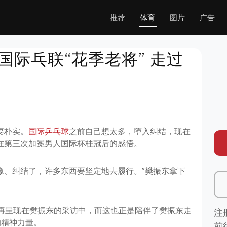
推荐
体育
图片
广告
际乓联“花季老将” 走过
要朴实。
国际乒乓球
之前自己想太多，堕入纠结，现在
在第三次加冕男人国际杯桂冠后的感悟。
豫、纠结了，许多东西要坚定地去履行。”樊振东拿下
汇一再呈现在樊振东的采访中，而这也正是陪伴了樊振东走
注
的精神力量。
前