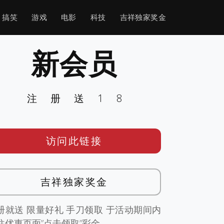
搞笑
游戏
电影
科技
吉祥独家奖金
新会员
注册送18
访问此链接
吉祥独家奖金
册就送 限量好礼 手刀领取 于活动期间内
往优惠页面”点击领取”彩金。