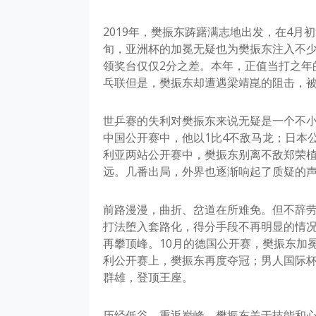
2019年，樊振东踌躇满志地出发，在4月
旬，亚洲杯的加冕无疑也为樊振东注入不
领奖台仅仅2分之差。本年，正值当打之年
乓联但是，樊振东却遭遇梁靖崑的阻击，
世乒赛的失利对樊振东来说无疑是一个不
中国公开赛中，他以1比4不敌马龙；日本
利亚两站公开赛中，樊振东别离不敌郑荣
远。几番出局，外界也逐渐响起了质疑的
前路漫漫，曲折、岔道在所难免。但不辞
打法堕入套路化，得分手段不再明显的情
再攀顶峰。10月的德国公开赛，樊振东加
利公开赛上，樊振东再度夺冠；男人国际
群雄，登顶王座。
历经低谷，重返巅峰，樊振东关于技能和心