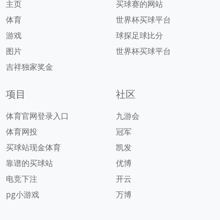
主页
买球赛的网站
体育
世界杯买球平台
游戏
球探足球比分
图片
世界杯买球平台
吉祥独家奖金
项目
社区
体育官网登录入口
九游会
体育网投
冠军
买球站现金体育
凯发
靠谱的买球站
优博
电竞下注
开云
pg小游戏
万博