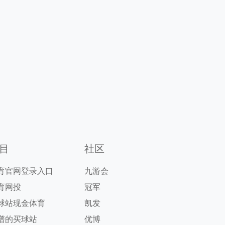
目
社区
育官网登录入口
九游会
育网投
冠军
球站现金体育
凯发
谱的买球站
优博