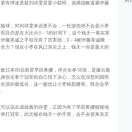
，更有球迷质疑刘诗雯是耍小聪明，选择战略逃避伊藤
意输球，对刘诗雯来说更不会，一轮游也绝不会是小枣
而且仍是在大比分3－1的好局下，这个钱天一着实害
伊藤美诚之手却没有了厉害劲，0－4被伊藤美诚横
发全力？现在小枣在风口浪尖之上，钱天一你是最大的
4不敌日本00后新星早田希娜，停步女单16强，是爆出最
低身份去拿个冠军给自己找下决心，怎么也没想到因而
业生涯的最低谷，这一败也让小枣铭肌镂骨。联合会早
手。
也可以说在成就着刘诗雯，正因为有了早田希娜狠狠地
赛单打冠军，此次输在钱天一的手里，会不会迎来东京