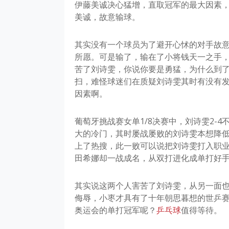
伊藤美诚决心猛增，直取冠军的最大因素
美诚，故意输球。
其实没有一个球员为了避开心怵的对手故
所愿。可是输了，输在了小将钱天一之手，
苦了刘诗雯，你说你要是勇猛，为什么到了
扫，难怪球迷们在质疑刘诗雯其时有没有
因素啊。
葡萄牙挑战赛女单1/8决赛中，刘诗雯2-
大的冷门，其时屡战屡败的刘诗雯本想降
上了热搜，此一败可以说把刘诗雯打入职
田希娜却一战成名，从双打进化成单打好
其实说这两个人害苦了刘诗雯，从另一面
侮辱，小枣才具有了十年朝思暮想的世乒
奥运会的单打冠军呢？
乒乓球
值得等待。