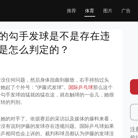
推荐
体育
图片
广告
的勾手发球是不是存在违
是怎么判定的？
个没任何问题，然后身体扭曲到极致，右手持拍过头
她起了个外号：“伊藤式发球”。
国际乒乓球
那么这个
个勾手发球凶猛就凶猛在这，就在触球的一会儿，她很
旋转的判别。
是她的对手了。依据赛后的采访以及媒体的爆料来看，
并没有说到伊藤的发球存在违规问题。国际乒乓球如果
注
国乒相同也会上诉的。裁判和球员都认为伊藤的发球没
前