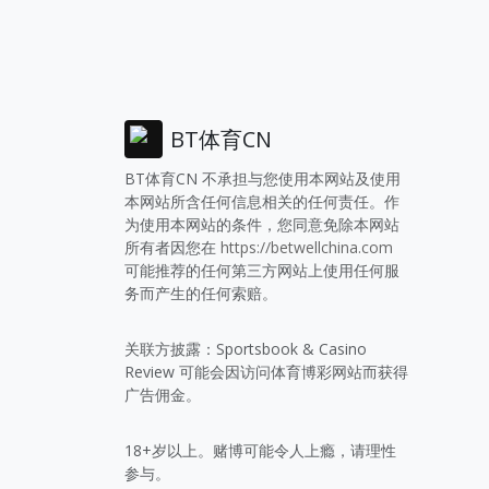
BT体育CN
BT体育CN 不承担与您使用本网站及使用
本网站所含任何信息相关的任何责任。作
为使用本网站的条件，您同意免除本网站
所有者因您在
https://betwellchina.com
可能推荐的任何第三方网站上使用任何服
务而产生的任何索赔。
关联方披露：Sportsbook & Casino
Review 可能会因访问体育博彩网站而获得
广告佣金。
18+岁以上。赌博可能令人上瘾，请理性
参与。