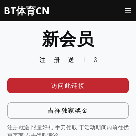
BT体育CN
新会员
注册送18
访问此链接
吉祥独家奖金
注册就送 限量好礼 手刀领取 于活动期间内前往优
惠页面”点击领取”彩金。