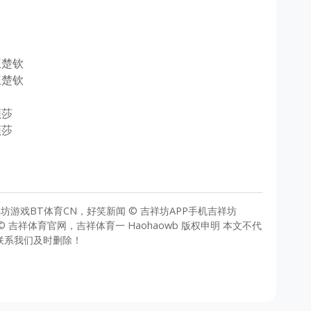
王楚钦
王楚钦
颖莎
颖莎
 吉祥坊游戏BT体育CN，好笑新闻 © 吉祥坊APP手机吉祥坊
网 © 吉祥体育官网，吉祥体育一 Haohaowb 版权申明 本文不代
联系我们及时删除！