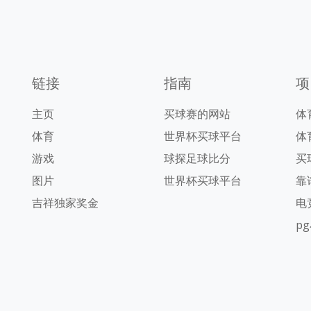
链接
指南
项
主页
买球赛的网站
体
体育
世界杯买球平台
体
游戏
球探足球比分
买
图片
世界杯买球平台
靠
吉祥独家奖金
电
p