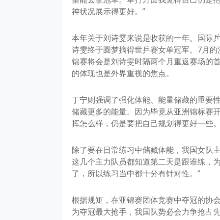
神状况展示得更好。”
本年关于刘诗雯来说是收获的一年。国际乒乓
诗雯终于圆梦摘得世乒赛女单冠军。7月的
锦赛将会是刘诗雯时隔两个月重返赛场的
的体现也是外界重视的焦点。
丁宁则强调了强化体能、能量储藏的重要性
储藏更多的能量。因为毕竟从亚洲锦标赛
挥怎么样，仍是要把自己规划得更好一些。
除了要在日常练习中储藏体能，我国女队主
这几个主力队员都知道第二天是跟谁练，
了，所以练习当中都十分有针对性。”
根据规矩，在亚锦赛团体竞赛中夺冠的协会
为夺冠最大抢手，我国队势必会力争抢占先