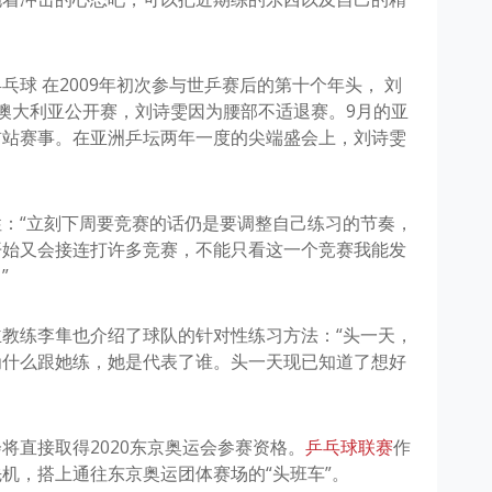
球 在2009年初次参与世乒赛后的第十个年头， 刘
澳大利亚公开赛，刘诗雯因为腰部不适退赛。9月的亚
首站赛事。在亚洲乒坛两年一度的尖端盛会上，刘诗雯
：“立刻下周要竞赛的话仍是要调整自己练习的节奏，
开始又会接连打许多竞赛，不能只看这一个竞赛我能发
”
教练李隼也介绍了球队的针对性练习方法：“头一天，
为什么跟她练，她是代表了谁。头一天现已知道了想好
将直接取得2020东京奥运会参赛资格。
乒乓球联赛
作
机，搭上通往东京奥运团体赛场的“头班车”。