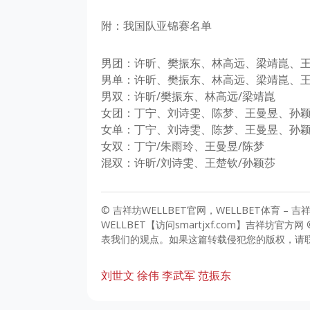
附：我国队亚锦赛名单
男团：许昕、樊振东、林高远、梁靖崑、
男单：许昕、樊振东、林高远、梁靖崑、
男双：许昕/樊振东、林高远/梁靖崑
女团：丁宁、刘诗雯、陈梦、王曼昱、孙
女单：丁宁、刘诗雯、陈梦、王曼昱、孙
女双：丁宁/朱雨玲、王曼昱/陈梦
混双：许昕/刘诗雯、王楚钦/孙颖莎
© 吉祥坊WELLBET官网，WELLBET体育 –
WELLBET【访问smartjxf.com】吉祥坊官方
表我们的观点。如果这篇转载侵犯您的版权，请
刘世文
徐伟
李武军
范振东