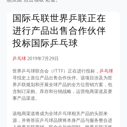
国际乓联世界乒联正在
进行产品出售合作伙伴
投标国际乒乓球
乒乓球
2019年7月29日
世界乒乓球联合会（ITTF）正在进行投标，
乒乓球
寻找史上首位产品出售合作伙伴。该项目涉及为世
界乒联规划和开展全球产品的全方位营销方案，包
含制订采购、库存和分销战略，运营电商渠道及赛
事产品渠道。
该电商渠道将成为全球乒乓球相关产品的头部来
源，并将答应乒乓球品牌将本身产品与服务整合进