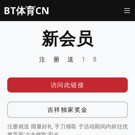
BT体育CN
新会员
注册送18
访问此链接
吉祥独家奖金
注册就送 限量好礼 手刀领取 于活动期间内前往优
惠页面”点击领取”彩金。