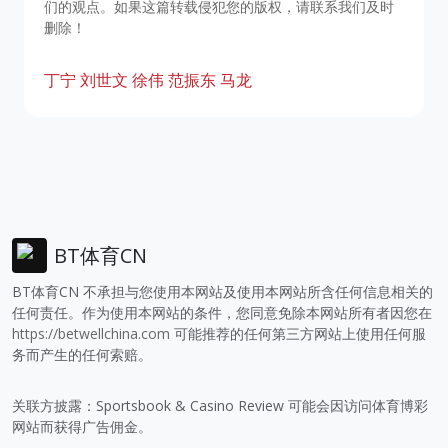
们的观点。如果这篇转载侵犯您的版权，请联系我们及时
删除！
丁宁
刘世文
徐伟
范振东
马龙
BT体育CN
BT体育CN 不承担与您使用本网站及使用本网站所含任何信息相关的
任何责任。作为使用本网站的条件，您同意免除本网站所有者因您在
https://betwellchina.com
可能推荐的任何第三方网站上使用任何服
务而产生的任何索赔。
关联方披露：Sportsbook & Casino Review 可能会因访问体育博彩
网站而获得广告佣金。