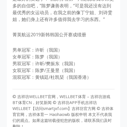
多的自信吧，”陈梦谦善表明，“可是我还没有达到
最优秀的女运动员，在我之前的像丁宁姐、刘诗雯
姐，她们身上还有许多值得我去学习的东西。”
菁英航运2019新韩韩国公开赛成绩册
男单冠军：许昕（我国）
女单冠军：陈梦（我国）
男双冠军：许昕/樊振东（我国）
女双冠军：陈梦/王曼昱（我国）
混双冠军：黄镇廷/杜凯琹（我国香港）
© 吉祥坊WELLBET官网，WELLBET体育 – 吉祥坊游戏
BT体育CN，好笑新闻 © 吉祥坊APP手机吉祥坊
WELLBET【访问smartjxf.com】吉祥坊官方网 © 吉祥体
育官网，吉祥体育一 Haohaowb 版权申明 本文不代表我
们的观点。如果这篇转载侵犯您的版权，请联系我们及时
删除！