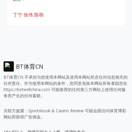
丁宁
徐伟
陈萌
BT体育CN
BT体育CN 不承担与您使用本网站及使用本网站所含任何信息相关的
任何责任。作为使用本网站的条件，您同意免除本网站所有者因您在
https://betwellchina.com
可能推荐的任何第三方网站上使用任何服
务而产生的任何索赔。
关联方披露：Sportsbook & Casino Review 可能会因访问体育博彩
网站而获得广告佣金。
18+岁以上。赌博可能令人上瘾，请理性参与。