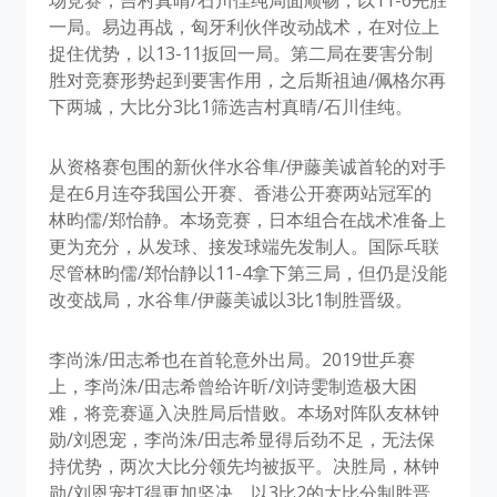
场竞赛，吉村真晴/石川佳纯局面顺畅，以11-6先胜
一局。易边再战，匈牙利伙伴改动战术，在对位上
捉住优势，以13-11扳回一局。第二局在要害分制
胜对竞赛形势起到要害作用，之后斯祖迪/佩格尔再
下两城，大比分3比1筛选吉村真晴/石川佳纯。
从资格赛包围的新伙伴水谷隼/伊藤美诚首轮的对手
是在6月连夺我国公开赛、香港公开赛两站冠军的
林昀儒/郑怡静。本场竞赛，日本组合在战术准备上
更为充分，从发球、接发球端先发制人。国际乓联
尽管林昀儒/郑怡静以11-4拿下第三局，但仍是没能
改变战局，水谷隼/伊藤美诚以3比1制胜晋级。
李尚洙/田志希也在首轮意外出局。2019世乒赛
上，李尚洙/田志希曾给许昕/刘诗雯制造极大困
难，将竞赛逼入决胜局后惜败。本场对阵队友林钟
勋/刘恩宠，李尚洙/田志希显得后劲不足，无法保
持优势，两次大比分领先均被扳平。决胜局，林钟
勋/刘恩宠打得更加坚决，以3比2的大比分制胜晋