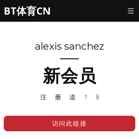
BT体育CN
alexis sanchez
新会员
注册送18
访问此链接