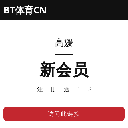
BT体育CN
高媛
新会员
注册送18
访问此链接