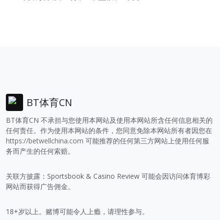
BT体育CN
BT体育CN 不承担与您使用本网站及使用本网站所含任何信息相关的
任何责任。作为使用本网站的条件，您同意免除本网站所有者因您在
https://betwellchina.com
可能推荐的任何第三方网站上使用任何服
务而产生的任何索赔。
关联方披露：Sportsbook & Casino Review 可能会因访问体育博彩
网站而获得广告佣金。
18+岁以上。赌博可能令人上瘾，请理性参与。