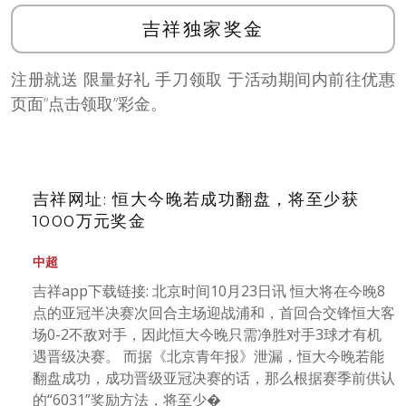
吉祥独家奖金
注册就送 限量好礼 手刀领取 于活动期间内前往优惠
页面”点击领取”彩金。
吉祥网址: 恒大今晚若成功翻盘，将至少获
1000万元奖金
中超
吉祥app下载链接: 北京时间10月23日讯 恒大将在今晚8
点的亚冠半决赛次回合主场迎战浦和，首回合交锋恒大客
场0-2不敌对手，因此恒大今晚只需净胜对手3球才有机
遇晋级决赛。 而据《北京青年报》泄漏，恒大今晚若能
翻盘成功，成功晋级亚冠决赛的话，那么根据赛季前供认
的“6031”奖励方法，将至少�