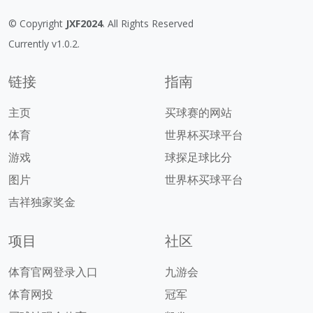
© Copyright
JXF2024
. All Rights Reserved
Currently v1.0.2.
链接
指南
主页
买球赛的网站
体育
世界杯买球平台
游戏
球探足球比分
图片
世界杯买球平台
吉祥独家奖金
项目
社区
体育官网登录入口
九游会
体育网投
冠军