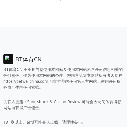
BT体育CN
BT体育CN 不承担与您使用本网站及使用本网站所含任何信息相关的
任何责任。作为使用本网站的条件，您同意免除本网站所有者因您在
https://betwellchina.com
可能推荐的任何第三方网站上使用任何服
务而产生的任何索赔。
关联方披露：Sportsbook & Casino Review 可能会因访问体育博彩
网站而获得广告佣金。
18+岁以上。赌博可能令人上瘾，请理性参与。