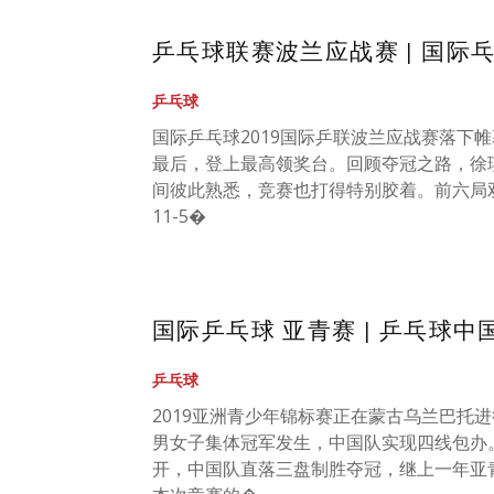
乒乓球联赛波兰应战赛 | 国际
乒乓球
国际乒乓球2019国际乒联波兰应战赛落下
最后，登上最高领奖台。回顾夺冠之路，徐
间彼此熟悉，竞赛也打得特别胶着。前六局
11-5�
国际乒乓球 亚青赛 | 乒乓球
乒乓球
2019亚洲青少年锦标赛正在蒙古乌兰巴托进
男女子集体冠军发生，中国队实现四线包办。
开，中国队直落三盘制胜夺冠，继上一年亚