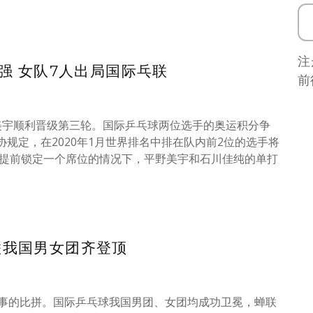
注
强 女队7人出局国际乓联
前
美宇顺利晋级第三轮。国际乒乓球两位选手的奥运积分争
规定，在2020年1月世界排名中排在队内前2位的选手将
经提前锁定一个席位的情况下，平野美宇和石川佳纯的单打
联我国男女团齐登顶
体赛事的比拼。国际乒乓球我国男团、女团均成功卫冕，蝉联