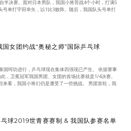
自半决赛。面对日本男队，我国小将苦战4个小时，打满5
头号单打宇田幸矢，以1比3败阵。随后，我国队头号单打
我国女团约战“奥秘之师”国际乒乓球
正在泰国呵叻进行，乒乓球现在集体四强现已产生。 依据赛事
此，卫冕冠军我国男团、女团的首场比赛就是1/4决赛。
程来看，我国小将们仍是遭受了一些挑战。 男团首轮，我
球2019世青赛赛制 & 我国队参赛名单