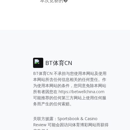
本次竞赛的�
BT体育CN
BT体育CN 不承担与您使用本网站及使用
本网站所含任何信息相关的任何责任。作
为使用本网站的条件，您同意免除本网站
所有者因您在
https://betwellchina.com
可能推荐的任何第三方网站上使用任何服
务而产生的任何索赔。
关联方披露：Sportsbook & Casino
Review 可能会因访问体育博彩网站而获得