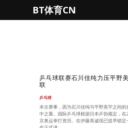
BT体育CN
乒乓球联赛石川佳纯力压平野美
联
乒乓球
本次赛事，因为石川佳纯与平野美宇之间的
中之重。国际乒乓球根据日本乒协规定，在20
京奥运单打资历。在伊藤美诚现已提早锁定
也正式进