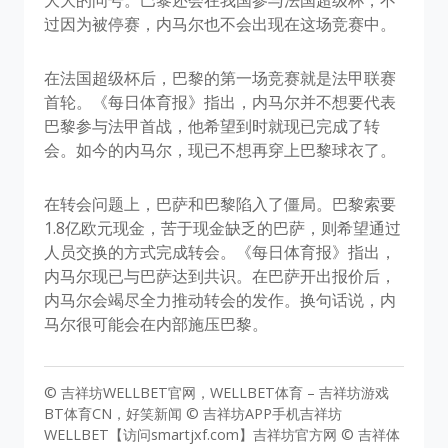
大大的问号。巴黎还会在我国参与法国超级杯，不
过因为被停赛，内马尔也不会出现在这场竞赛中。
在法国超级杯后，巴黎的第一场竞赛就是法甲联赛
首轮。《每日体育报》指出，内马尔并不想要代表
巴黎参与法甲首战，他希望到时就现已完成了转
会。如今的内马尔，现已不想再穿上巴黎球衣了。
在转会问题上，巴萨和巴黎陷入了僵局。巴黎索要
1.8亿欧元现金，苦于现金缺乏的巴萨，则希望通过
人员交换的方式完成转会。《每日体育报》指出，
内马尔现已与巴萨达到共识。在巴萨开出报价后，
内马尔会竭尽全力推动转会的发作。换句话说，内
马尔很可能会在内部施压巴黎。
© 吉祥坊WELLBET官网，WELLBET体育 – 吉祥坊游戏
BT体育CN，好笑新闻 © 吉祥坊APP手机吉祥坊
WELLBET【访问smartjxf.com】吉祥坊官方网 © 吉祥体