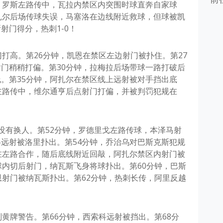
，罗斯左路传中，瓦拉内禁区内突围时球直奔自家球
扎尔后场传球失误，马塞洛在边线附近救球，但球被凯
射门得分，热刺1-0！
打高。第26分钟，凯恩在禁区左边射门被扑住。第27
门稍稍打偏。第30分钟，拉梅拉后场带球一路打破后
。第35分钟，阿扎尔在禁区线上远射被对手挡出底
左路传中，维尔通亨后点射门打偏，并被判罚犯规在
没有换人。第52分钟，罗德里戈左路传球，本泽马射
远射被洛里扑出。第54分钟，乔治乌对巴斯克斯犯规
在左路合作，随后底线附近回敲，阿扎尔禁区内射门被
球内切后射门，纳瓦斯飞身将球扑出。第60分钟，巴斯
恩射门被纳瓦斯扑出。第62分钟，热刺长传，阿里反越
黄牌警告。第66分钟，西索科远射被挡出。第68分