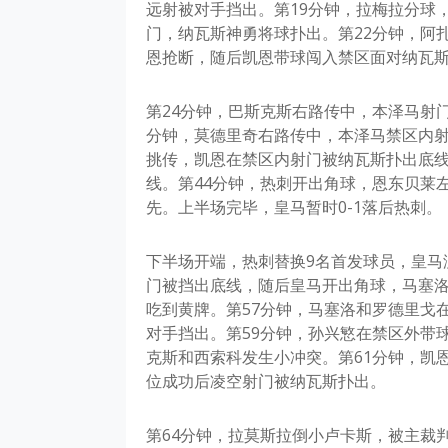
远射被对手挡出。第19分钟，拉梅拉分球
门，纳瓦斯神勇将球扑出。第22分钟，阿
恩抢断，随后凯恩带球闯入禁区面对纳瓦斯
第24分钟，巴斯克斯右路传中，本泽马射门
分钟，莫德里奇右路传中，本泽马禁区内射
挑传，凯恩在禁区内射门被纳瓦斯扑出底线
线。第44分钟，热刺开出角球，恩东贝莱
先。上半场完毕，皇马暂时0-1落后热刺。
下半场开端，热刺替换9名首发球员，皇马
门被挡出底线，随后皇马开出角球，马塞洛
吃到黄牌。第57分钟，马塞洛和罗德里戈
对手挡出。第59分钟，孙兴慜在禁区外带
克斯和西索科发生小冲突。第61分钟，凯
位成功后凌空射门被纳瓦斯扑出。
第64分钟，拉莫斯拉倒小卢卡斯，被主裁判