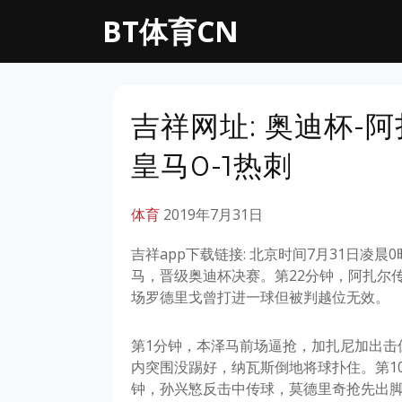
BT体育CN
吉祥网址: 奥迪杯-
皇马0-1热刺
体育
2019年7月31日
吉祥app下载链接: 北京时间7月31日凌
马，晋级奥迪杯决赛。第22分钟，阿扎尔
场罗德里戈曾打进一球但被判越位无效。
第1分钟，本泽马前场逼抢，加扎尼加出击
内突围没踢好，纳瓦斯倒地将球扑住。第1
钟，孙兴慜反击中传球，莫德里奇抢先出脚