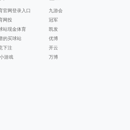
育官网登录入口
九游会
育网投
冠军
球站现金体育
凯发
谱的买球站
优博
竞下注
开云
g小游戏
万博