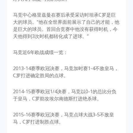
马竞中心格里兹曼在赛后承受采访时坦承C罗是巨
大的球员。“他在全世界面前展示了自己的才能，他
是巨大的球员。首回合竞赛中他没有获得时机，今
天他得到3次时机都转化成了进球。”
马竞近6年欧战成绩一览：
2013-14赛季欧冠决赛，马竞加时赛1-4不敌皇马，
C罗打进确定胜局的点球。
2014-15赛季欧冠1/4决赛，马竞以0-1的总比分负
于皇马，C罗助攻埃尔南德斯打进绝杀球。
2015-16赛季欧冠决赛，马竞点球大战3-5不敌皇
马，C罗打进制胜点球。