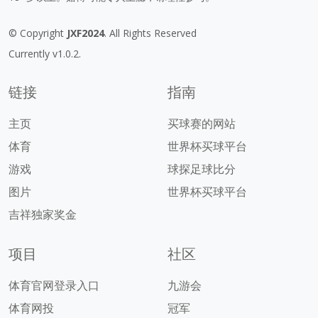
© Copyright
JXF2024
. All Rights Reserved
Currently v1.0.2.
链接
指南
主页
买球赛的网站
体育
世界杯买球平台
游戏
球探足球比分
图片
世界杯买球平台
吉祥独家奖金
项目
社区
体育官网登录入口
九游会
体育网投
冠军