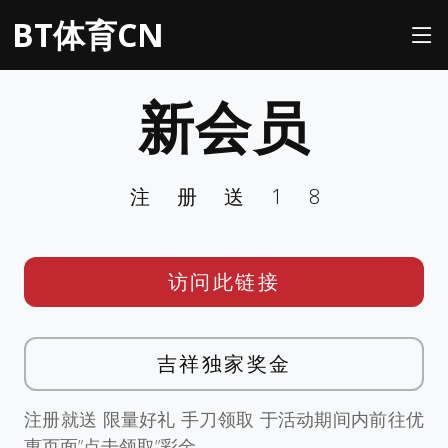
BT体育CN
新会员
注册送18
访问此链接
吉祥独家奖金
注册就送 限量好礼 手刀领取 于活动期间内前往优
惠页面”点击领取”彩金。