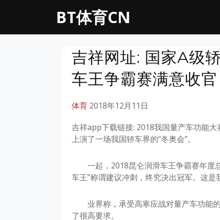
BT体育CN
吉祥网址: 国家A级轿
车王争霸赛满意收官
体育
2018年12月11日
吉祥app下载链接: 2018我国量产车功能
上演了一场我国轿车界的“冬奥会”。
一起，2018昆仑润滑车王争霸赛年度总决
车王”称谓建议冲刺，终究决出冠军。这是我
业界称，承受高寒应战对量产车功能的
了很高要求。