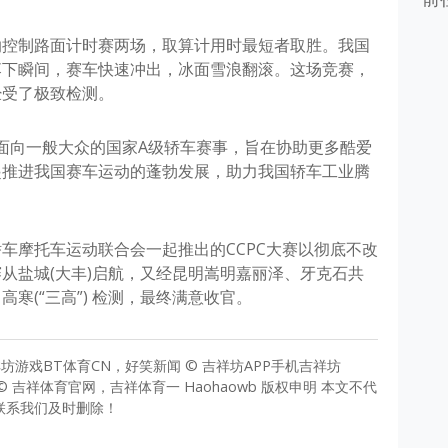
纳控制路面计时赛两场，取算计用时最短者取胜。我国
落下瞬间，赛车快速冲出，冰面雪浪翻滚。这场竞赛，
经受了极致检测。
面向一般大众的国家A级轿车赛事，旨在协助更多酷爱
起推进我国赛车运动的蓬勃发展，助力我国轿车工业腾
摩托车运动联合会一起推出的CCPC大赛以彻底不改
从盐城(大丰)启航，又经昆明嵩明嘉丽泽、牙克石共
寒(“三高”) 检测，最终满意收官。
 吉祥坊游戏BT体育CN，好笑新闻 © 吉祥坊APP手机吉祥坊
网 © 吉祥体育官网，吉祥体育一 Haohaowb 版权申明 本文不代
联系我们及时删除！