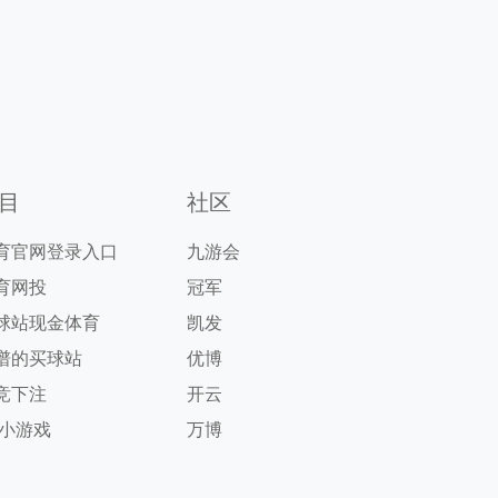
目
社区
育官网登录入口
九游会
育网投
冠军
球站现金体育
凯发
谱的买球站
优博
竞下注
开云
g小游戏
万博