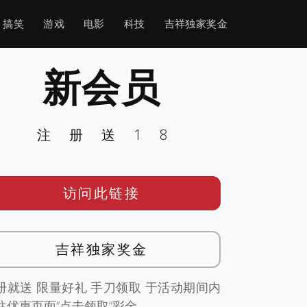
搞笑
游戏
电影
科技
吉祥独家奖金
新会员
注册送18
访问此链接
吉祥独家奖金
册就送 限量好礼 手刀领取 于活动期间内
往优惠页面”点击领取”彩金。