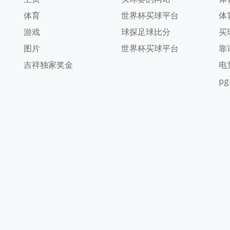
体育
世界杯买球平台
体
游戏
球探足球比分
买
图片
世界杯买球平台
靠
吉祥独家奖金
电
p