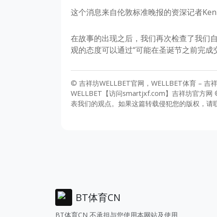
这个消息来自伦敦标准晚报的资深记者Ken 
在故事的出现之后，我们再次检查了我们
观的态度可以通过“可能在圣诞节之前完成
© 吉祥坊WELLBET官网，WELLBET体育 –
WELLBET【访问smartjxf.com】吉祥坊官方
表我们的观点。如果这篇转载侵犯您的版权，请
BT体育CN
BT体育CN 不承担与您使用本网站及使用