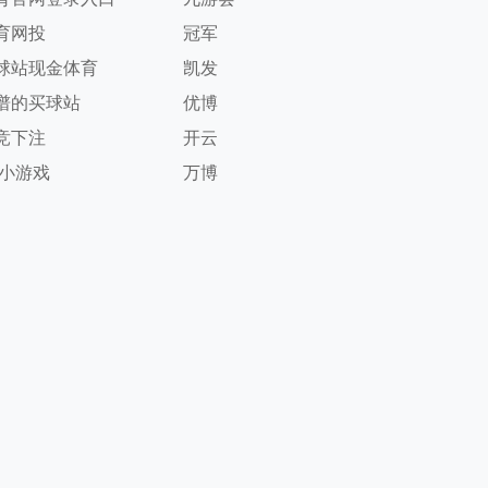
育网投
冠军
球站现金体育
凯发
谱的买球站
优博
竞下注
开云
g小游戏
万博