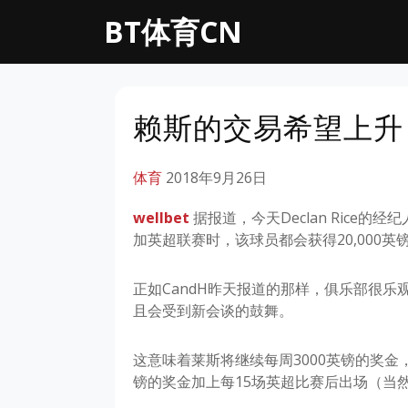
BT体育CN
赖斯的交易希望上升
体育
2018年9月26日
wellbet
据报道，今天Declan Rice
加英超联赛时，该球员都会获得20,000英
正如CandH昨天报道的那样，俱乐部很
且会受到新会谈的鼓舞。
这意味着莱斯将继续每周3000英镑的奖金
镑的奖金加上每15场英超比赛后出场（当