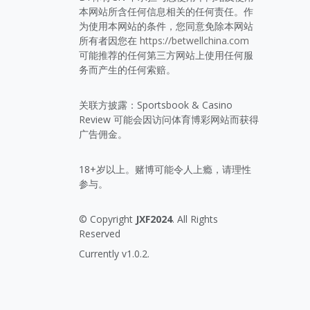
本网站所含任何信息相关的任何责任。作
为使用本网站的条件，您同意免除本网站
所有者因您在
https://betwellchina.com
可能推荐的任何第三方网站上使用任何服
务而产生的任何索赔。
关联方披露：Sportsbook & Casino
Review 可能会因访问体育博彩网站而获得
广告佣金。
18+岁以上。赌博可能令人上瘾，请理性
参与。
© Copyright
JXF2024
. All Rights
Reserved
Currently v1.0.2.