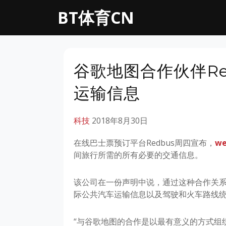
BT体育CN
谷歌地图合作伙伴Re
运输信息
科技
2018年8月30日
在线巴士票预订平台Redbus周四宣布，
we
间旅行所需的所有必要的交通信息。
该公司在一份声明中说，通过这种合作关
际公共汽车运输信息以及驾驶和火车路线
“与谷歌地图的合作是以最有意义的方式组