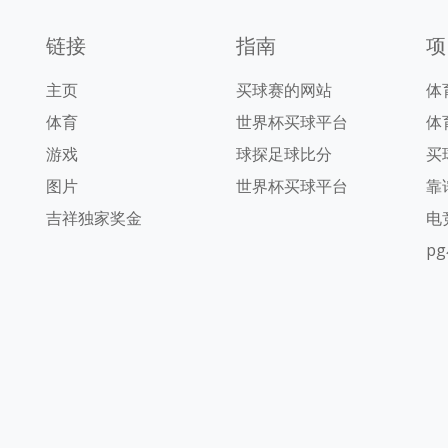
链接
指南
项
主页
买球赛的网站
体
体育
世界杯买球平台
体
游戏
球探足球比分
买
图片
世界杯买球平台
靠
吉祥独家奖金
电
p