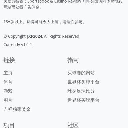
关联方披露：Sportsbook & Casino Review 可能会因访问体育博彩
网站而获得广告佣金。
18+岁以上。赌博可能令人上瘾，请理性参与。
© Copyright
JXF2024
. All Rights Reserved
Currently v1.0.2.
链接
指南
主页
买球赛的网站
体育
世界杯买球平台
游戏
球探足球比分
图片
世界杯买球平台
吉祥独家奖金
项目
社区