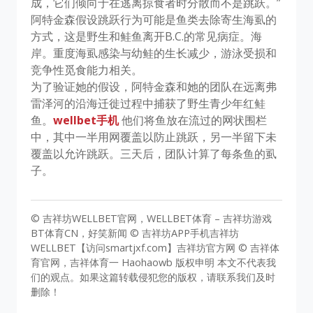
成，它们倾向于在逃离掠食者时分散而不是跳跃。”
阿特金森假设跳跃行为可能是鱼类去除寄生海虱的
方式，这是野生和鲑鱼离开B.C.的常见病症。海
岸。重度海虱感染与幼鲑的生长减少，游泳受损和
竞争性觅食能力相关。
为了验证她的假设，阿特金森和她的团队在远离弗
雷泽河的沿海迁徙过程中捕获了野生青少年红鲑
鱼。
wellbet手机
他们将鱼放在流过的网状围栏
中，其中一半用网覆盖以防止跳跃，另一半留下未
覆盖以允许跳跃。三天后，团队计算了每条鱼的虱
子。
© 吉祥坊WELLBET官网，WELLBET体育 – 吉祥坊游戏
BT体育CN，好笑新闻 © 吉祥坊APP手机吉祥坊
WELLBET【访问smartjxf.com】吉祥坊官方网 © 吉祥体
育官网，吉祥体育一 Haohaowb 版权申明 本文不代表我
们的观点。如果这篇转载侵犯您的版权，请联系我们及时
删除！