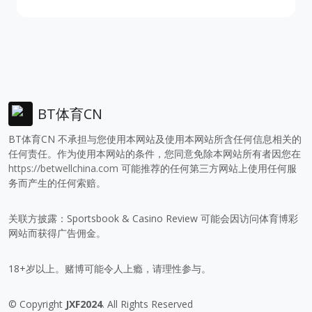
BT体育CN
BT体育CN 不承担与您使用本网站及使用本网站所含任何信息相关的
任何责任。作为使用本网站的条件，您同意免除本网站所有者因您在
https://betwellchina.com
可能推荐的任何第三方网站上使用任何服
务而产生的任何索赔。
关联方披露：Sportsbook & Casino Review 可能会因访问体育博彩
网站而获得广告佣金。
18+岁以上。赌博可能令人上瘾，请理性参与。
© Copyright
JXF2024
. All Rights Reserved