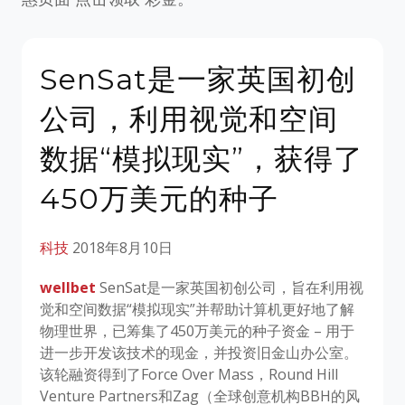
SenSat是一家英国初创
公司，利用视觉和空间
数据“模拟现实”，获得了
450万美元的种子
科技
2018年8月10日
wellbet
SenSat是一家英国初创公司，旨在利用视
觉和空间数据“模拟现实”并帮助计算机更好地了解
物理世界，已筹集了450万美元的种子资金 – 用于
进一步开发该技术的现金，并投资旧金山办公室。
该轮融资得到了Force Over Mass，Round Hill
Venture Partners和Zag（全球创意机构BBH的风