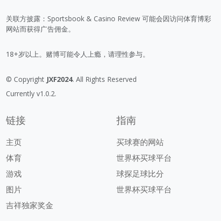
关联方披露：Sportsbook & Casino Review 可能会因访问体育博彩
网站而获得广告佣金。
18+岁以上。赌博可能令人上瘾，请理性参与。
© Copyright
JXF2024
. All Rights Reserved
Currently v1.0.2.
链接
指南
主页
买球赛的网站
体育
世界杯买球平台
游戏
球探足球比分
图片
世界杯买球平台
吉祥独家奖金