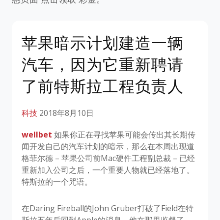
苹果暗示计划建造一辆
汽车，因为它重新聘请
了前特斯拉工程负责人
科技
2018年8月10日
wellbet
如果你正在寻找苹果可能会传出其长期传
闻开发自己的汽车计划的暗示，那么在本周出现道
格菲尔德 – 苹果公司前Mac硬件工程副总裁 – 已经
重新加入公司之后，一个重要人物就已经落地了。
特斯拉的一个咒语。
在Daring Fireball的John Gruber打破了Field在特