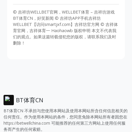
© 吉祥坊WELLBET官网，WELLBET体育 – 吉祥坊游戏
BT体育CN，好笑新闻 © 吉祥坊APP手机吉祥坊
WELLBET【访问smartjxf.com】吉祥坊官方网 © 吉祥体
育官网，吉祥体育一 Haohaowb 版权申明 本文不代表我
们的观点。如果这篇转载侵犯您的版权，请联系我们及时
删除！
BT体育CN
BT体育CN 不承担与您使用本网站及使用本网站所含任何信息相关的
任何责任。作为使用本网站的条件，您同意免除本网站所有者因您在
https://betwellchina.com
可能推荐的任何第三方网站上使用任何服
务而产生的任何索赔。