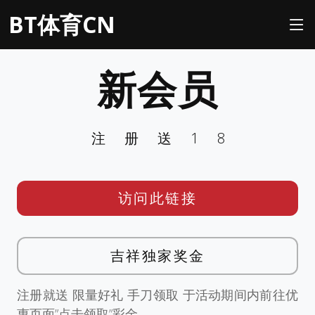
BT体育CN
新会员
注册送18
访问此链接
吉祥独家奖金
注册就送 限量好礼 手刀领取 于活动期间内前往优
惠页面”点击领取”彩金。