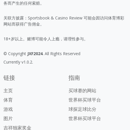
务而产生的任何索赔。
关联方披露：Sportsbook & Casino Review 可能会因访问体育博彩
网站而获得广告佣金。
18+岁以上。赌博可能令人上瘾，请理性参与。
© Copyright
JXF2024
. All Rights Reserved
Currently v1.0.2.
链接
指南
主页
买球赛的网站
体育
世界杯买球平台
游戏
球探足球比分
图片
世界杯买球平台
吉祥独家奖金