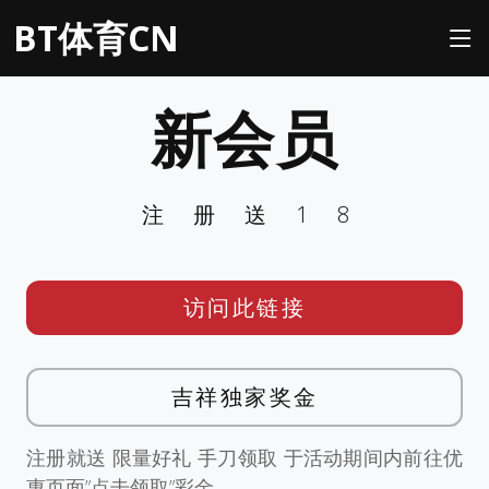
BT体育CN
新会员
注册送18
访问此链接
吉祥独家奖金
注册就送 限量好礼 手刀领取 于活动期间内前往优
惠页面”点击领取”彩金。