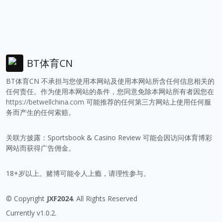
BT体育CN
BT体育CN 不承担与您使用本网站及使用本网站所含任何信息相关的
任何责任。作为使用本网站的条件，您同意免除本网站所有者因您在
https://betwellchina.com
可能推荐的任何第三方网站上使用任何服
务而产生的任何索赔。
关联方披露：Sportsbook & Casino Review 可能会因访问体育博彩
网站而获得广告佣金。
18+岁以上。赌博可能令人上瘾，请理性参与。
© Copyright
JXF2024
. All Rights Reserved
Currently v1.0.2.