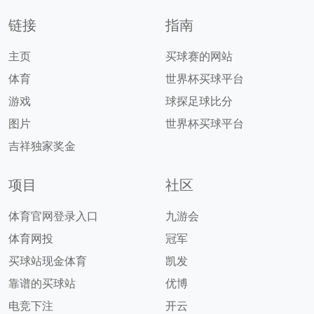
链接
指南
主页
买球赛的网站
体育
世界杯买球平台
游戏
球探足球比分
图片
世界杯买球平台
吉祥独家奖金
项目
社区
体育官网登录入口
九游会
体育网投
冠军
买球站现金体育
凯发
靠谱的买球站
优博
电竞下注
开云